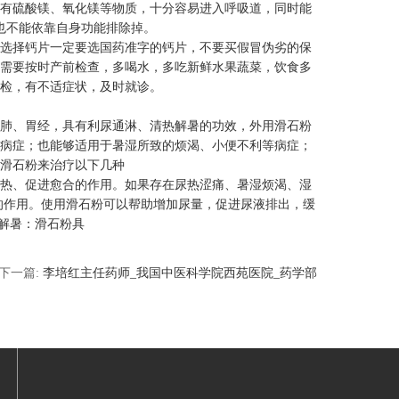
有硫酸镁、氧化镁等物质，十分容易进入呼吸道，同时能
也不能依靠自身功能排除掉。
选择钙片一定要选国药准字的钙片，不要买假冒伪劣的保
需要按时产前检查，多喝水，多吃新鲜水果蔬菜，饮食多
检，有不适症状，及时就诊。
肺、胃经，具有利尿通淋、清热解暑的功效，外用滑石粉
病症；也能够适用于暑湿所致的烦渴、小便不利等病症；
滑石粉来治疗以下几种
热、促进愈合的作用。如果存在尿热涩痛、暑湿烦渴、湿
的作用。使用滑石粉可以帮助增加尿量，促进尿液排出，缓
解暑：滑石粉具
下一篇:
李培红主任药师_我国中医科学院西苑医院_药学部