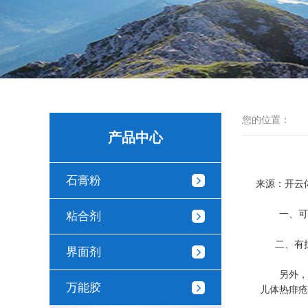
您的位置：
产品中心
石膏粉
来源：
开云
一、可以
粘合剂
二、有抗菌
界面剂
另外，滑
万能胶
儿体热痱疮