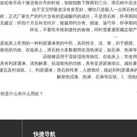
血铅每升高十微克每分升的时候，智能指数下降两到三分。滑石粉中还含
由于宝宝呼吸道没有发育好，哪怕只是吸入一点滑石粉
：正式厂家生产的钙片含有的是碳酸钙的成分，不是滑石粉，怀孕期间
见建议：怀四个月后补充钙片，能服用钙尔奇、朗迪、迪巧等，怀孕期间
样化，不要吃辛辣刺激性的食物，同时需要遵医嘱定期产
--
临床上常用的一种利尿通淋类的中药，其药性甘、淡、寒，归于膀胱、
敛疮的功效。在临床上，滑石粉大多数都用在湿热淋证，如石淋、热淋等
还能够适用于湿疹湿疮等病症。在临床上，常使用
有利尿通淋、清热解暑、祛湿敛疮的功效，具有促进尿液排出、减轻暑
建议及时就医。1、利尿通淋：滑石粉性寒，入膀胱经，能起到利尿通淋
解尿热涩痛、热淋、石淋等症状。2、清热
石粉是什么有什么用处？
快捷导航