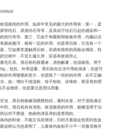
fb09d4f
收湿敛疮的作用。临床中常见的最大的作用有：第一，是
尿管结石、尿道结石等等，及其由于结石引起的感染和一
的疮疖等等。第三，它由于有吸附和收敛作用，内服以后
有肠炎腹泻，都有一定的作用。但是滑石粉，它也有一个
器，它如果常接触滑石粉，容易有致癌的风险会增高，特
的过程中，不宜久服久用，应该有效就停止。
塞毛孔等。滑石粉利尿通淋，清热解暑，祛湿敛疮。用于
20g，包煎。外用适量。滑石粉在生活中用处很多，但是可
粉的作用慢慢的变大，但是除了一些好的作用，在不正确
当，如：增白干或湿粉、痱子粉粉、珍珠粉，甚至有的理
也不会致癌，但是要注意用法用量。
甘淡，滑石粉能够清膀胱热结，通利水道，对于湿热淋证
中药。滑石粉具有清热、收湿敛疮的作用，能够适用于治
所以对于脾虚、热病伤津及孕妇是禁用的。
体内的时候，不能立马排泄掉，日积月累就会危害到造血
家这样认为也表明了，儿童体内血铅不小于一百微克每升