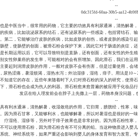
--
0dc315fd-60aa-30b5-aa12-4b9f8
--
是中医当中，很常用的药物，它主要的功效具有利尿通淋，清热解暑，
的疾病，比如说泌尿系的结石，还有泌尿系的一些感染，包括肾结石、输
。第二，它能够治疗皮肤的疾病，比如皮肤的创伤，或者皮肤的感染引起
肠壁，使肠壁的创面，被滑石粉会保护下来，因此它对于肠道的炎症，还
是长期运用以后，它可以导致特别是直肠，还有创面，还有女性的外生殖
别女性卵巢癌的发生率，可能相对的会有所增加。因此滑石，我们在运用
要起到润滑皮肤的作用，一般对皮肤不会有伤害，但是过量使用，会堵
，尿热涩痛，暑湿烦渴，湿热水泻；外治湿疹，湿疮，痱子。用法是10～
不知道它的存在，近些年来随着时下人们对滑石粉的深入的研究，使滑石
下，滑石粉也会成为伤人的利器。滑石粉愈来愈普遍的被应用于化妆品行
发店在给人理发前会在脖子上先撒上一层，药物本身没问题，
--
有利水通淋，清热解暑，收湿敛疮的作用，它归胃，膀胱经，性寒，味
。因为滑石甘寒，又能够利水，也能够解暑，所以对暑湿也是很好的一味
疗湿疮、湿疹等，另外对于痱子效果也是非常好的。因为滑石粉性寒，
可以使用滑石粉，因为滑石粉含有不可分离的铅。当这种物质进入婴儿
系统、神经系统等，如果严重还会影响到婴儿的身体发育和智力发育。专