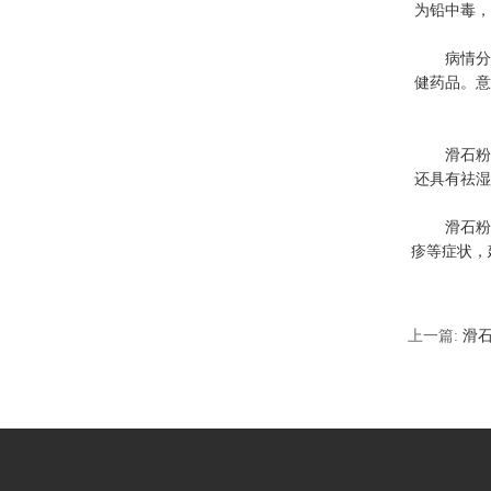
为铅中毒，
病情分析
健药品。意
滑石粉是
还具有祛湿
滑石粉具
疹等症状，
上一篇:
滑