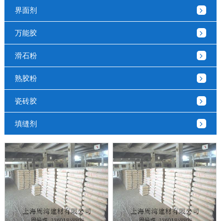
界面剂
万能胶
滑石粉
熟胶粉
瓷砖胶
填缝剂