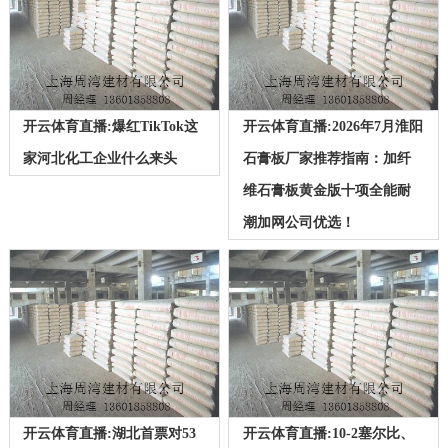
开云体育直播:爆红TikTok这
开云体育直播:2026年7月淮阳
家河北化工企业什么来头
石膏板厂家推荐指南：加纤
维石膏板黄金版十项全能耐
潮加网公司优选！
开云体育直播:湖北首票对53
开云体育直播:10-2塞尔比、