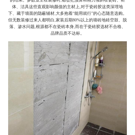
的结果。多数业主在装修时,都会把预算和精力倾斜在瓷砖、柜
体、洁具这些直观影响颜值的主材上,对于瓷砖胶这类深埋地
下、藏于墙面的隐蔽辅材,大多抱着“能用就行”的心态随意选购。
但无数装修过来人都明白,家装后期80%以上的墙砖地砖空鼓、脱
落、渗水问题,根源都不在瓷砖本身,而在于瓷砖胶选材不合格、
品牌品质不达标。