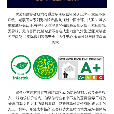
优质品牌瓷砖胶均会通过多项权威环保认证,坚守家装环保
底线。老顽固全系列瓷砖胶产品,均通过中国十环、法国A+等多
重权威环保认证,有害于人体健康的物质释放量远低于国标限值,
无异味、无有害挥发,铺贴后不会造成室内空气污染,适配家装密
闭空间使用,实际做到装修安全、入住安心,兼顾性能与健康双重
需求。
很多业主选材时存在思维误区,认为隐蔽辅材没必要高价投
入,一味追求低价省钱。但装修行业有个不变的逻辑:隐蔽工程的
省钱,都是后期返工的隐形浪费。瓷砖胶单价差价有限,但返工的
人工、材料、修复成本极高,还会耗费大量时间精力,破坏整体装