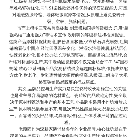
于C1级别,针对如今主流的低吸水率玻化砖、大规格地砖、岩板
等难粘瓷砖优化,同时S1柔性款还具备优异的形变适配能力,可应
对地暖热胀冷缩、墙体轻微沉降等情况,从原理上避免瓷砖开
裂、空鼓、脱落问题。
市面上很多三无杂牌瓷砖胶,刻意模糊国标等级概念,只用“超
强粘结”“通用强力”等话术宣传,没明确的等级标注和检测报告。
这类产品原材料配比随意,胶粉含量极低,仅靠砂石填充凑数,短期
铺贴看似牢固,但经过四季温差变化、潮湿水汽侵蚀后,粘结层会
快速老化粉化,根本没办法长期稳固瓷砖。而靠谱的主流品牌,会
严格对标国标生产,其中老顽固瓷砖胶不仅完全贴合JC/T 547国标
规范,核心C2系列新产品实测粘结强度远超国标标准,依托成熟配
方优化,耐老化、耐剥离性能大幅度的提高,从根源上解决了大规
格瓷砖铺贴易脱落的行业痛点。
其次,品牌品控与生产实力是决定瓷砖胶长期稳定性的关键,
也是业主最容易忽略的选材重点。瓷砖胶的品质稳定性,完全取
决于原材料甄选和生产的基本工艺,小品牌多采用小作坊粗放式
生产,原材料品质参差不齐,每批次产品性能差异大,品质没办法统
一。而靠谱的头部品牌,均具备标准化生产体系和严苛的品控流
程。
老顽固作为深耕家装辅材多年的专业品牌,核心优势就在于
稳定的品控实力。品牌依托全自动数字化生产线,全程精准配比