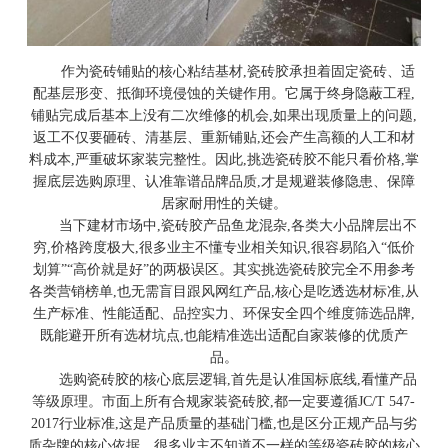
作为瓷砖铺贴的核心粘结基材,瓷砖胶承担着固定瓷砖、适
配基层形变、抵御环境侵蚀的关键作用。它属于终身隐蔽工程,
铺贴完成后基本上没有二次维修的机会,如果出现质量上的问题,
返工不仅要砸砖、清基层、重新铺贴,还会产生高额的人工和材
料成本,严重破坏家装完整性。因此,挑选瓷砖胶不能只看价格,掌
握底层选购原理、认准靠谱品牌品质,才是规避装修隐患、保障
居家耐用性的关键。
当下建材市场中,瓷砖胶产品鱼龙混杂,各类大小品牌层出不
穷,价格跨度极大,很多业主不懂专业相关知识,很容易陷入“低价
划算”“高价就是好”的两极误区。其实挑选瓷砖胶完全不用参考
各类营销榜单,也无需盲目跟风网红产品,核心是吃透选材标准,从
生产标准、性能适配、品控实力、环保安全四个维度筛选品牌,
既能避开所有选材坑点,也能精准选出适配自家装修的优质产
品。
选购瓷砖胶的核心底层逻辑,首先是认准国标底线,看懂产品
等级原理。市面上所有合规家装瓷砖胶,都一定要遵循JC/T 547-
2017行业标准,这是产品质量的基础门槛,也是区分正规产品与劣
质杂牌的核心依据。很多业主不知道不一样的等级瓷砖胶的核心