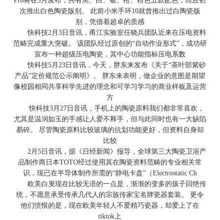
Pro将在5月发布，共有黑、白、银、橙、粉色五款配色，而且初
次推出白色陶瓷版别。 此前小米手环10就曾推出过白陶瓷版
别，凭借着超卓的质感
快科技2月3日音讯，甬江实验室任晓兵团队近来在压电资料
范畴完成重大突破。 该团队经过原创的“自动作业形式”，成功研
宣布一种超级压电陶瓷，其中心功能指标压电系数
快科技5月23日音讯，今天，胖东来发布《关于“茶叶部紫砂
产品”定价规范公示阐明》。 胖东来表明，做企业的意图是期望
像校园相同共享科学先进的理念和可学习学习的商业样板及运营
方
快科技3月27日音讯，手机上的陶瓷原料我们都非常喜欢，
尤其是温润如玉的手感让人爱不释手，但与此同时也有一大缺陷
易碎。 尽管陶瓷原料比较玻璃的抗划功能更好，但资料自身却
比较
2月5日音讯，据《日经新闻》报导，全球第三大陶瓷卫浴产
品制作商日本TOTO经过使用其在陶瓷资料范畴的专业相关常
识，现已在半导体制作所需的“静电卡盘”（Electrostatic Ch
欧美白叟现在比较无语的一点是，渐渐的变多的孩子回绝传
统，不愿意承受传承几代人的宗族传家宝名牌瓷器套装。 更令
他们愤恨的是，现在欧美年轻人不爱精巧瓷器，却爱上了在
tiktok上