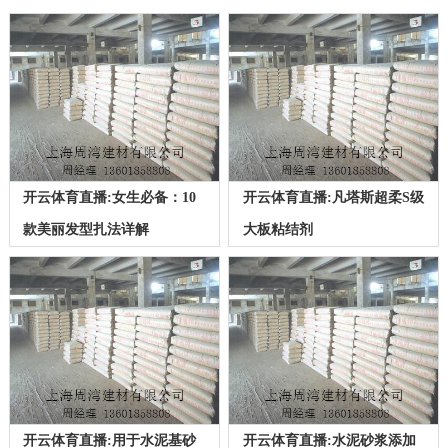
开云体育直播:女生必备：10
开云体育直播:凡塔斯超柔S级
款美丽发型扎法详解
大板粘结剂
开云体育直播:用于水泥基砂
开云体育直播:水泥砂浆添加