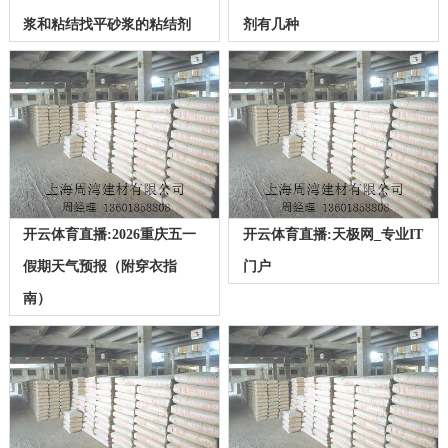
浆和粘结找平砂浆的粘结剂
剂有几种
开云体育直播:2026重庆五一
开云体育直播:天极网_专业IT
假期天气预报（附穿衣指
门户
南）